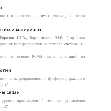
о
ивно-технологической схемы сеялки для посева
огии и материалы
 Горохов Ю.В., Ворошилова М.В.
Разработка
учения полуфабрикатов из сплавов системы Al-
ытия на основе Р6М5 после испытаний на
логии
ание электропроводности фосфоросодержащего
.. 45
мы связи
го уровня промышленной сети для управления
.. 47