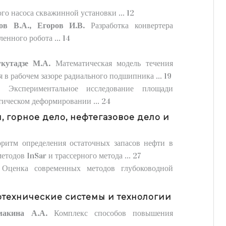
о насоса скважинной установки ... 12
ов В.А., Егоров И.В.
Разработка конвертера
нного робота ... 14
укутадзе М.А.
Математическая модель течения
 в рабочем зазоре радиального подшипника ... 19
Н.
Экспериментальное исследование площади
ическом деформировании ... 24
, горное дело, нефтегазовое дело и
ритм определения остаточных запасов нефти в
тодов InSar и трассерного метода ... 27
.
Оценка современных методов глубоководной
отехнические системы и технологии
емакина А.А.
Комплекс способов повышения