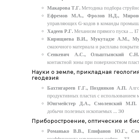
Макарова Т.Г.
Методика подбора струйног
Ефремов М.А., Фролов Н.Д., Мирон
управляющих G-кодов в команды промышле
Хадеев Р.Г.
Механизм прямого пуска ... 17
Кирищиева В.И., Мукутадзе А.М., М
смазочного материала и расплава покрытия
Сенкевич А.С., Ольштынский С.
контактной зоны при поверхностном пласт
Науки о земле, прикладная геология
геодезия
Бахтигареев Г.Г., Поздняков А.П.
Алго
продуктивных пластах с использованием ме
Юнгмейстер Д.А., Смоленский М.П
добычи полезных ископаемых ... 30
Приборостроение, оптические и би
Романько В.В., Епифанов Ю.Г., С
коэффициента извлечения нефти ... 33