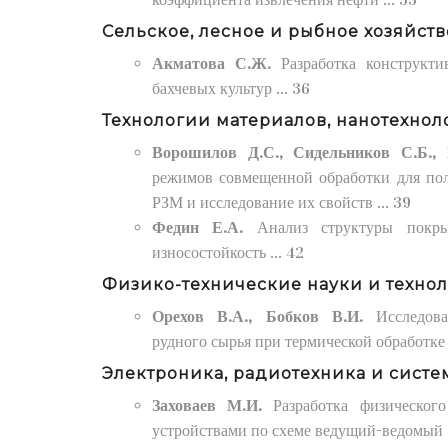
Сельское, лесное и рыбное хозяйств
Акматова С.Ж.
Разработка конструкт
бахчевых культур ... 36
Технологии материалов, нанотехнол
Ворошилов Д.С., Сидельников С.Б.,
режимов совмещенной обработки для пол
РЗМ и исследование их свойств ... 39
Федин Е.А.
Анализ структуры покр
износостойкость ... 42
Физико-технические науки и техно
Орехов В.А., Бобков В.И.
Исследов
рудного сырья при термической обработке .
Электроника, радиотехника и систе
Заховаев М.И.
Разработка физическо
устройствами по схеме ведущий-ведомый .