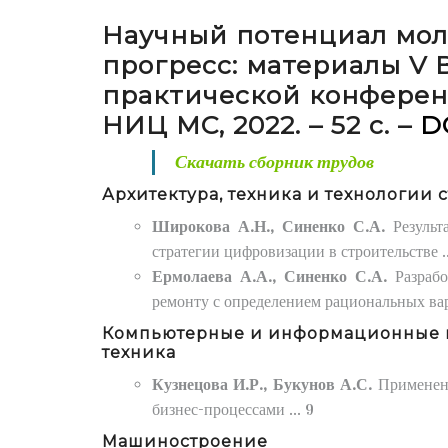
Научный потенциал мол
прогресс: материалы V 
практической конференц
НИЦ МС, 2022. – 52 с. –
DO
Скачать сборник трудов
Архитектура, техника и технологии 
Широкова А.Н., Синенко С.А.
Резуль
стратегии цифровизации в строительстве ..
Ермолаева А.А., Синенко С.А.
Разраб
ремонту с определением рациональных вар
Компьютерные и информационные н
техника
Кузнецова И.Р., Букунов А.С.
Применен
бизнес-процессами ... 9
Машиностроение