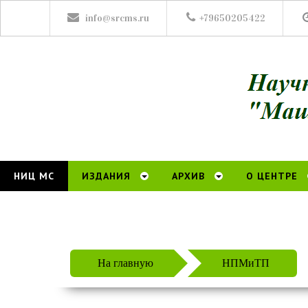
info@srcms.ru
+79650205422
НИЦ МС
ИЗДАНИЯ
АРХИВ
О ЦЕНТРЕ
На главную
НПМиТП