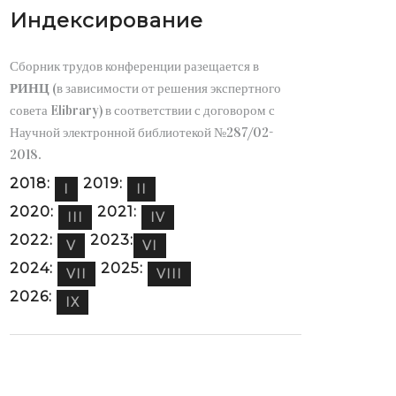
Индексирование
Сборник трудов конференции разещается в
РИНЦ
(в зависимости от решения экспертного
совета Elibrary) в соответствии с договором с
Научной электронной библиотекой №287/02-
2018.
2018:
2019:
I
II
2020:
2021:
III
IV
2022:
2023:
V
VI
2024:
2025:
VII
VIII
2026:
IX