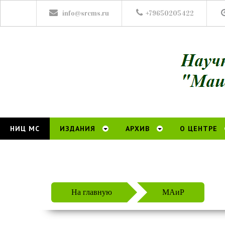
info@srcms.ru
+79650205422
НИЦ МС
ИЗДАНИЯ
АРХИВ
О ЦЕНТРЕ
На главную
МАиР