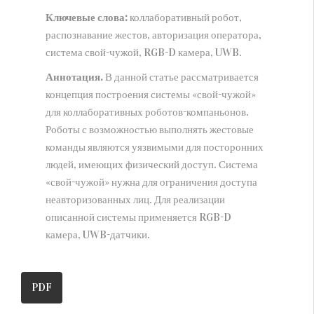
Ключевые слова:
коллаборативный робот,
АРХИВ
распознавание жестов, авторизация оператора,
НИЦ МС (Новокузнецк)
система свой-чужой, RGB-D камера, UWB.
СПбФ НИЦ МС (Санкт-Петербург)
Аннотация.
В данной статье рассматривается
О ЦЕНТРЕ
концепция построения системы «свой-чужой»
для коллаборативных роботов-компаньонов.
Публикационная этика
Роботы с возможностью выполнять жестовые
Присвоение DOI
команды являются уязвимыми для посторонних
НИР и ОКР
людей, имеющих физический доступ. Система
КОНТАКТЫ
«свой-чужой» нужна для ограничения доступа
неавторизованных лиц. Для реализации
описанной системы применяется RGB-D
камера, UWB-датчики.
PDF