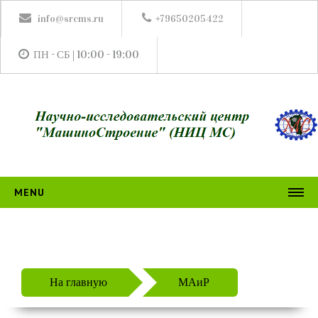
info@srcms.ru
+79650205422
ПН - СБ | 10:00 - 19:00
MENU
НИЦ МС
ИЗДАНИЯ
Журналы
На главную
МАиР
ТГиСМ
АПвМ