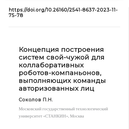
МАиР
https://doi.org/10.26160/2541-8637-2023-11-
75-78
СПТМ
ФОМ
JARiTS
JARiNS
Концепция построения
Конференции
систем свой-чужой для
АПвМ
коллаборативных
МАиППСиМ
роботов-компаньонов,
МАиР
выполняющих команды
МИАР
авторизованных лиц
МиИРТЭК
Соколов П.Н.
МиМНиП
Московский государственный технологический
НПМиТП
университет «СТАНКИН», Москва
СПТМ
ФОМ