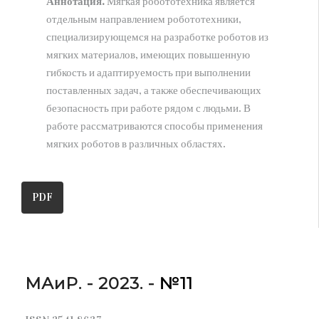
Аннотация.
Мягкая робототехника является
отдельным направлением робототехники,
АРХИВ
специализирующемся на разработке роботов из
НИЦ МС (Новокузнецк)
мягких материалов, имеющих повышенную
СПбФ НИЦ МС (Санкт-Петербург)
гибкость и адаптируемость при выполнении
поставленных задач, а также обеспечивающих
О ЦЕНТРЕ
безопасность при работе рядом с людьми. В
Публикационная этика
работе рассматриваются способы применения
Присвоение DOI
мягких роботов в различных областях.
НИР и ОКР
КОНТАКТЫ
PDF
МАиР. - 2023. -
№11