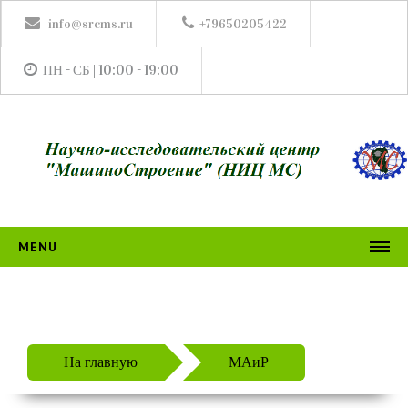
info@srcms.ru
+79650205422
ПН - СБ | 10:00 - 19:00
MENU
НИЦ МС
ИЗДАНИЯ
Журналы
На главную
МАиР
ТГиСМ
АПвМ