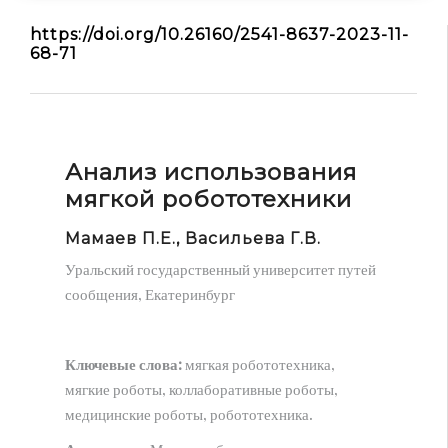
МАиР
https://doi.org/10.26160/2541-8637-2023-11-
68-71
СПТМ
ФОМ
JARiTS
JARiNS
Анализ использования
Конференции
мягкой робототехники
АПвМ
МАиППСиМ
Мамаев П.Е., Васильева Г.В.
МАиР
Уральский государственный университет путей
сообщения, Екатеринбург
МИАР
МиИРТЭК
МиМНиП
Ключевые слова:
мягкая робототехника,
НПМиТП
мягкие роботы, коллаборативные роботы,
медицинские роботы, робототехника.
СПТМ
ФОМ