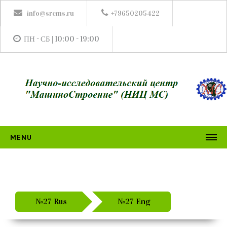
info@srcms.ru
+79650205422
ПН - СБ | 10:00 - 19:00
MENU
НИЦ МС
ИЗДАНИЯ
Журналы
№27 Rus
№27 Eng
ТГиСМ
АПвМ