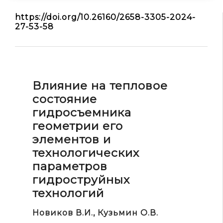
МАиР
https://doi.org/10.26160/2658-3305-2024-
27-53-58
СПТМ
ФОМ
JARiTS
JARiNS
Влияние на тепловое
Конференции
состояние
АПвМ
гидросъемника
МАиППСиМ
геометрии его
МАиР
элементов и
МИАР
технологических
МиИРТЭК
параметров
МиМНиП
гидроструйных
технологий
НПМиТП
СПТМ
Новиков В.И., Кузьмин О.В.
ФОМ