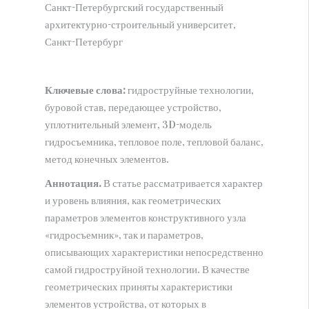
Санкт-Петербургский государственный
АРХИВ
архитектурно-строительный университет,
Санкт-Петербург
НИЦ МС (Новокузнецк)
СПбФ НИЦ МС (Санкт-Петербург)
О ЦЕНТРЕ
Ключевые слова:
гидроструйные технологии,
буровой став, передающее устройство,
Публикационная этика
уплотнительный элемент, 3D-модель
Присвоение DOI
гидросъемника, тепловое поле, тепловой баланс,
НИР и ОКР
метод конечных элементов.
КОНТАКТЫ
Аннотация.
В статье рассматривается характер
и уровень влияния, как геометрических
параметров элементов конструктивного узла
«гидросъемник», так и параметров,
описывающих характеристики непосредственно
самой гидроструйной технологии. В качестве
геометрических приняты характеристики
элементов устройства, от которых в