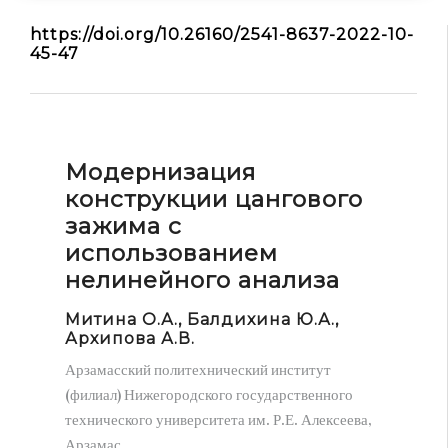
МАиР
https://doi.org/10.26160/2541-8637-2022-10-
45-47
СПТМ
ФОМ
JARiTS
JARiNS
Модернизация
Конференции
конструкции цангового
АПвМ
зажима с
МАиППСиМ
использованием
МАиР
нелинейного анализа
МИАР
Митина О.А., Балдихина Ю.А.,
МиИРТЭК
Архипова А.В.
МиМНиП
Арзамасский политехнический институт
НПМиТП
(филиал) Нижегородского государственного
СПТМ
технического университета им. Р.Е. Алексеева,
Арзамас
ФОМ