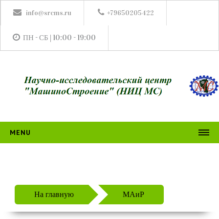
info@srcms.ru
+79650205422
ПН - СБ | 10:00 - 19:00
MENU
НИЦ МС
ИЗДАНИЯ
Журналы
На главную
МАиР
ТГиСМ
АПвМ