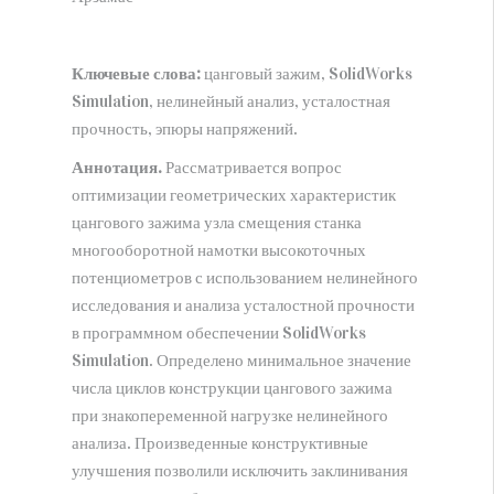
АРХИВ
НИЦ МС (Новокузнецк)
Ключевые слова:
цанговый зажим, SolidWorks
Simulation, нелинейный анализ, усталостная
СПбФ НИЦ МС (Санкт-Петербург)
прочность, эпюры напряжений.
О ЦЕНТРЕ
Аннотация.
Рассматривается вопрос
Публикационная этика
оптимизации геометрических характеристик
Присвоение DOI
цангового зажима узла смещения станка
НИР и ОКР
многооборотной намотки высокоточных
потенциометров с использованием нелинейного
КОНТАКТЫ
исследования и анализа усталостной прочности
в программном обеспечении SolidWorks
Simulation. Определено минимальное значение
числа циклов конструкции цангового зажима
при знакопеременной нагрузке нелинейного
анализа. Произведенные конструктивные
улучшения позволили исключить заклинивания