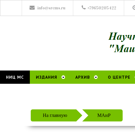
info@srcms.ru
+79650205422
НИЦ МС
ИЗДАНИЯ
АРХИВ
О ЦЕНТРЕ
На главную
МАиР